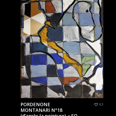
PORDENONE
63
MONTANARI N°18
(d’après la peinture) « SO