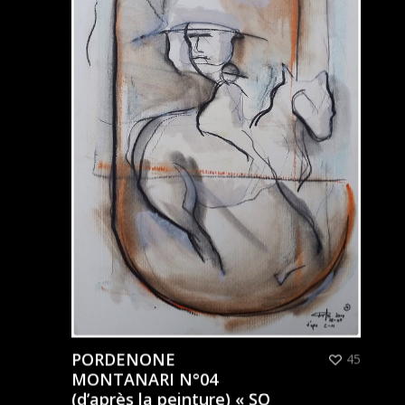
PORDENONE
45
MONTANARI N°04
(d’après la peinture) « SO