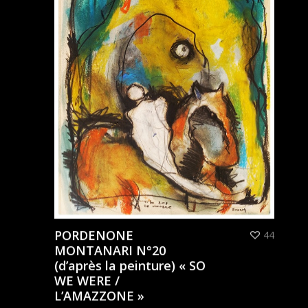
PORDENONE
44
MONTANARI N°20
(d’après la peinture) « SO
WE WERE /
L’AMAZZONE »