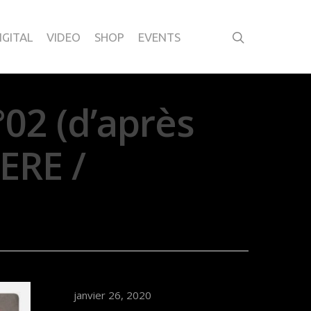
IGITAL
VIDEO
SHOP
EVENTS
2 (d’après
ERE /
janvier 26, 2020