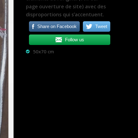
page ouverture de site) avec des
disproportions qui s’accentuent.
Share on Facebook
Tweet
Follow us
50x70 cm