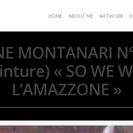
HOME
ABOUT ME
ARTWORK
D
 MONTANARI N°0
einture) « SO WE W
L’AMAZZONE »