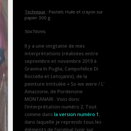
Technique
: Pastels Huile et crayon sur
papier 300 g.
50x70cms
Il y a une vingtaine de mes
interprétations (réalisées entre
septembre et novembre 2019 à
Gravina In Puglia, Campofelice Di
Roccella et Letojanni), de la
peinture intitulée « So we were / L’
Amazzone, de Pordenone
MONTANARI . Voici donc
l’interprétation numéro 2. Tout
comme dans
la version numéro 1
,
dans laquelle je reprends tous les
éléments de l’original (voir sur