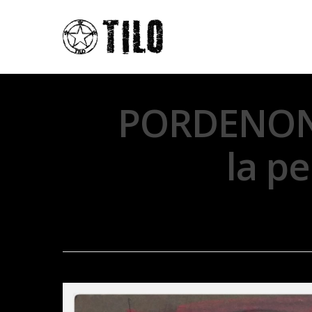
PORDENONE
la p