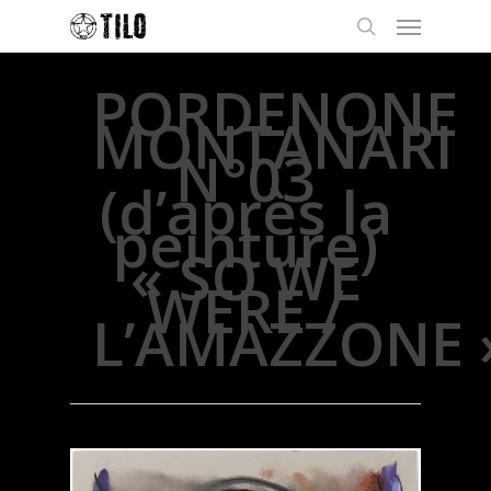
PORDENONE
MONTANARI
N°03
(d’après la
peinture)
« SO WE
WERE /
L’AMAZZONE 