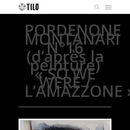
PORDENONE
MONTANARI
N°16
(d’après la
peinture)
« SO WE
WERE /
L’AMAZZONE 