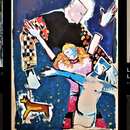
L
57
4 