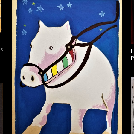
55
L
P
1