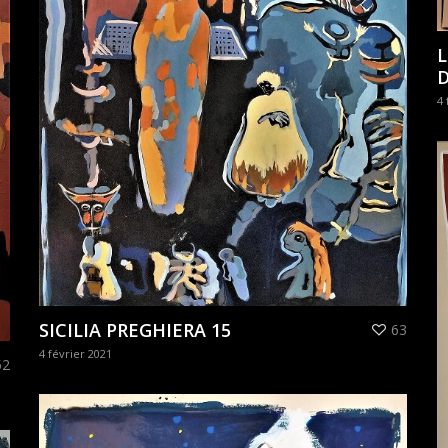
L
4 
SICILIA PREGHIERA 15
63
4 février 2021
62