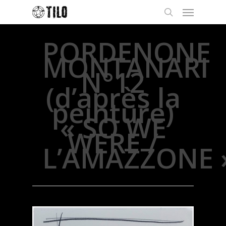
PORDENONE
MONTANARI
N°12
(d’après la
peinture)
« SO WE
WERE /
L’AMAZZONE 