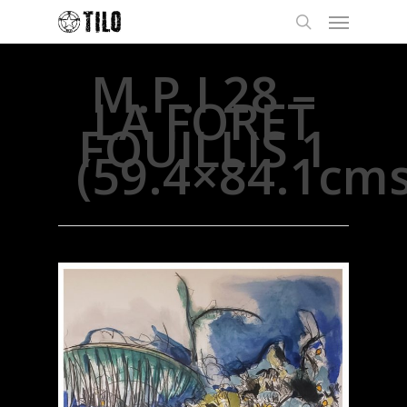
M.P.I 28 –
LA FORET
FOUILLIS 1
(59.4×84.1cms