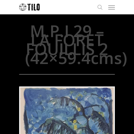
M.P.I 29 –
LA FORET
FOUILLIS 2
(42×59.4cms)