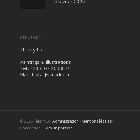
5 février 2025
CONTACT
Thierry Lo
Paintings & Illustrations
Tel : +33 6 07 26 68 71
Mail :
t.lo[at]wanadoo.fr
© 2026 ThierryLo.
Administration
-
Mentions légales
-
Conception :
Com un poisson