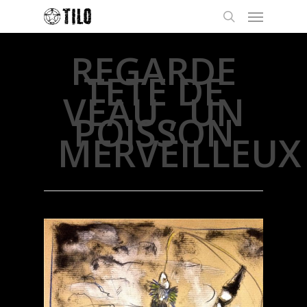
REGARDE
TETE DE
VEAU , UN
POISSON
MERVEILLEUX