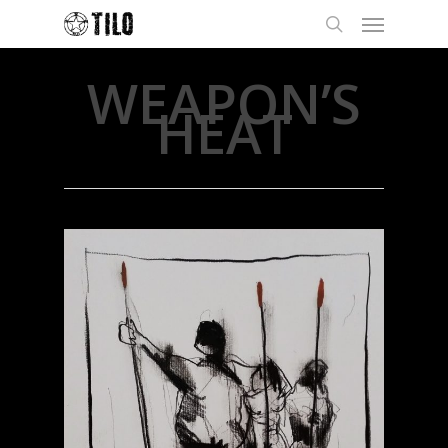
WEAPON’S
HEAT