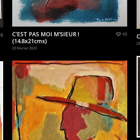
C’EST PAS MOI M’SIEUR !
43
38
C
(14.8x21cms)
23
23 février 2023