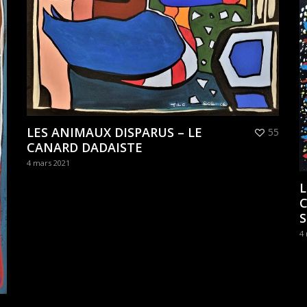
LES ANIMAUX DISPARUS – LE
55
CANARD DADAISTE
4 mars 2021
L
S
4