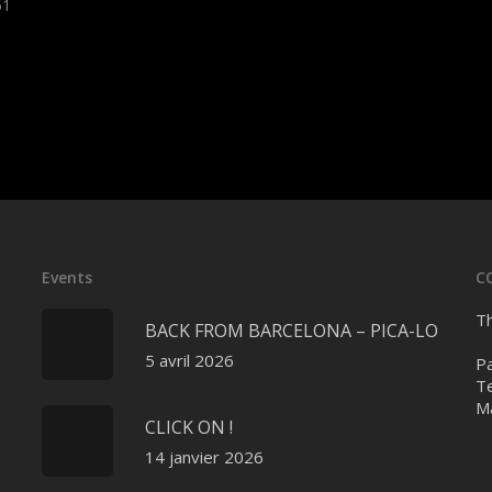
61
Events
C
Th
BACK FROM BARCELONA – PICA-LO
5 avril 2026
Pa
Te
Ma
CLICK ON !
14 janvier 2026