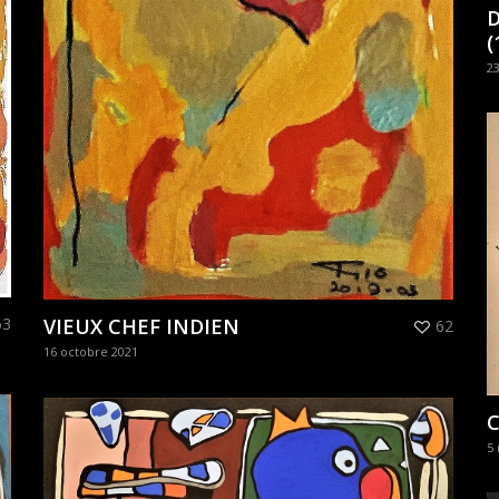
D
(
23
63
VIEUX CHEF INDIEN
62
16 octobre 2021
5