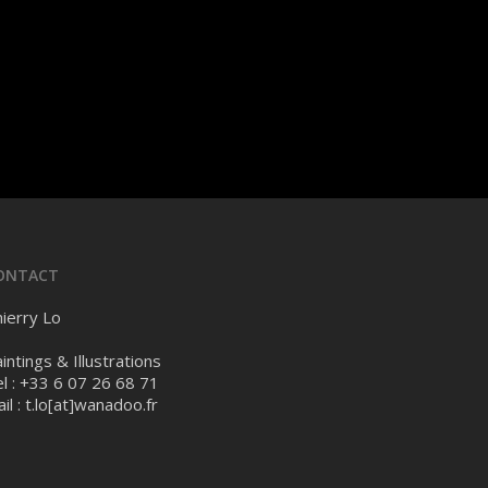
ONTACT
ierry Lo
intings & Illustrations
l : +33 6 07 26 68 71
il :
t.lo[at]wanadoo.fr