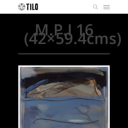
M.P.I 16
(42×59.4cms)