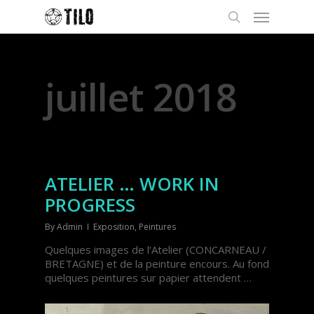
Monthly Archives
juillet 2018
ATELIER … WORK IN
PROGRESS
By
Admin
Exposition
,
Peintures
Quelques images de l’Atelier (CONCARNEAU /
BRETAGNE) et de la peinture encours. Au fond
quelques peintures sur papier attendent …
Lecteur