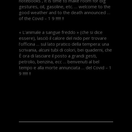
notebooks , it is time to make room for big
gestures, oil, gasoline, etc. … welcome to the
good weather and to the death announced …
of the Covid – 1 9 !!!!!! !!
« L’animale a sangue freddo » (che si dice
essere), lasciò il calore del nido per trovare
l’officina … sul lato pratico della tempera: una
scrivania, alcuni tubi di colori, bei quaderni, che
È ora di lasciare il posto a grandi gesti,
petrolio, benzina, ecc … benvenuti al bel
tempo e alla morte annunciata … del Covid – 1
9 !!!!!! !!