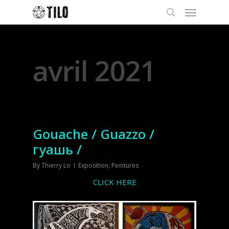
Monthly Archives
avril 2021
Gouache / Guazzo /
гуашь /
By
Thierry Lo
Exposition
,
Peintures
CLICK HERE