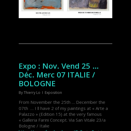
Expo : Nov. Vend 25 …
Déc. Merc 07 ITALIE /
BOLOGNE
By
Thierry Lo
Exposition
From November the 25th … December the
07th … I ll have 2 of my paintings at « Arte a
Palazzo » (Edition 15) at the very famous
« Galleria Farini Concept.
Via San Vitale 23/a
Bologne / Italie