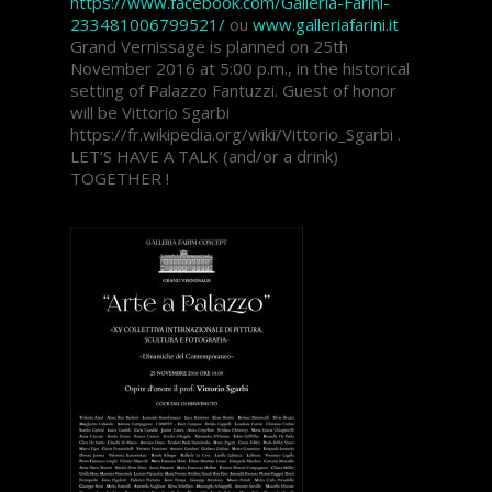
https://www.facebook.com/Galleria-Farini-
233481006799521/
ou
www.galleriafarini.it
Grand Vernissage is planned on 25th
November 2016 at 5:00 p.m., in the historical
setting of Palazzo Fantuzzi. Guest of honor
will be Vittorio Sgarbi
https://fr.wikipedia.org/wiki/Vittorio_Sgarbi .
LET’S HAVE A TALK (and/or a drink)
TOGETHER !