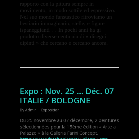
rapporto con la pittura sempre in
movimento, in modo sottile ed espressivo.
Nel suo mondo fanstastico ritroviamo un
bestiario immaginario, stelle, e figure
ispaneggianti … In pochi anni ha gi
prodotto diverse centinaia di « disegni
dipinti » che cercano e cercano ancora.
Expo : Nov. 25 … Déc. 07
ITALIE / BOLOGNE
By
Admin
Exposition
Du 25 novembre au 07 décembre, 2 peintures
sélectionnées pour la 15ème édition « Arte a
Palazzo » à la Galleria Farini Concept.
https://www.facebook.com/Galleria-Farini-