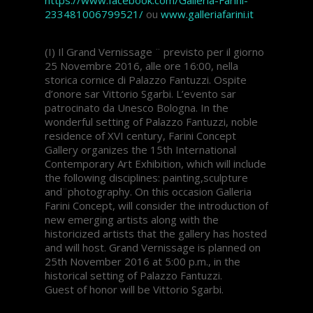
233481006799521/
ou
www.galleriafarini.it
(I) Il Grand Vernissage ¨ previsto per il giorno
25 Novembre 2016, alle ore 16:00, nella
storica cornice di Palazzo Fantuzzi. Ospite
d’onore sar Vittorio Sgarbi. L’evento sar
patrocinato da Unesco Bologna. In the
wonderful setting of Palazzo Fantuzzi, noble
residence of XVI century, Farini Concept
Gallery organizes the 15th International
Contemporary Art Exhibition, which will include
the following disciplines: painting,sculpture
and¨photography. On this occasion Galleria
Farini Concept, will consider the introduction of
new emerging artists along with the
historicized artists that the gallery has hosted
and will host. Grand Vernissage is planned on
25th November 2016 at 5:00 p.m., in the
historical setting of Palazzo Fantuzzi.
Guest of honor will be Vittorio Sgarbi.