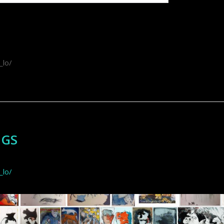
_lo/
NGS
_lo/