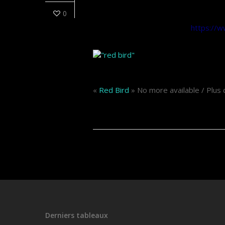
Quelques peintures à voir ici ! Toutes 
0
obtiendrez le titre et le format. See so
and size. Have good times !
https://w
«
Red Bird
» No more available / Plus 
Derniers tableaux