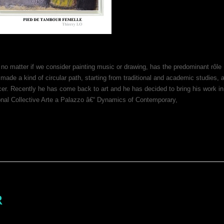
, no matter if we consider painting music or drawing, has the predominant rôle 
made a kind of circular path, starting from traditional and academic studies, 
cer. Recently he has come back to art and he has decided to bring his work in
onal Collective Arte a Palazzo â€“ Dynamics of Contemporary,
R