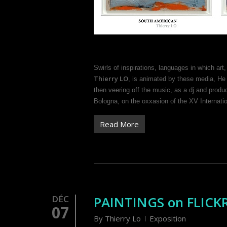
Swirls of inspirations, languages in which art
Thierry LO
, is animated by these media, He 
then veering off the music, as a dj and produ
Bologna, on the oxxasion of the XV Internati
Read More
DÉC
PAINTINGS on FLICK
07
By
Thierry Lo
Exposition