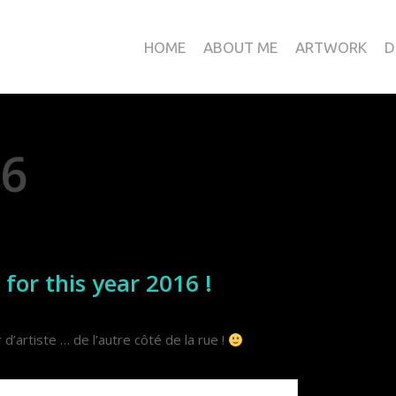
HOME
ABOUT ME
ARTWORK
D
16
for this year 2016 !
r d’artiste … de l’autre côté de la rue !