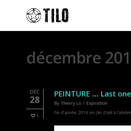
Monthly Archives
décembre 20
DÉC
PEINTURE … Last one 
28
By
Thierry Lo
Exposition
Fin d’année 2016 en clin d’œil à l’atelie
1