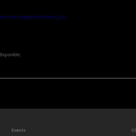
ces peintures sont réalisées à l’huile. En cliquant sur les images v
me of my paintings here on flickr ! Clicking on images, you’ll have t
ww.flickr.com/photos/thierry_lo/
disponible.
Events
C