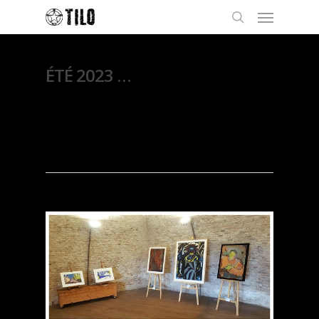
ÉTÉ 2023 …
By
Thierry Lo
14 septembre
2023
Exposition
,
Peintures