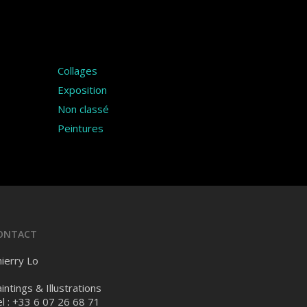
Catégories
Collages
Exposition
Non classé
Peintures
ONTACT
ierry Lo
intings & Illustrations
l : +33 6 07 26 68 71