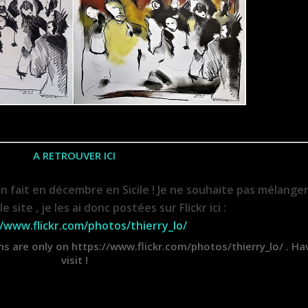
A RETROUVER ICI
n fait en décembre en Sicile ! Je ne souhaite pas mélanger
e site , je les ai donc postées sur Flickr ici :
//www.flickr.com/photos/thierry_lo/
ns are only on https://www.flickr.com/photos/thierry_lo/ . Ha
visit !