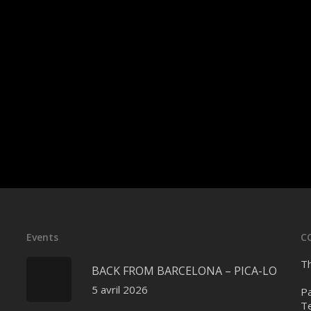
Events
C
Th
BACK FROM BARCELONA – PICA-LO
5 avril 2026
Pa
Te