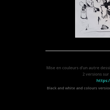
Mise en couleurs d’un autre dessi
2 versions sur l
https:
Black and white and colours versio