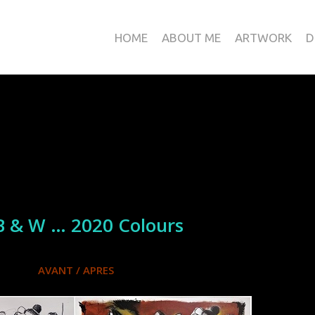
HOME
ABOUT ME
ARTWORK
D
 & W … 2020 Colours
AVANT / APRES