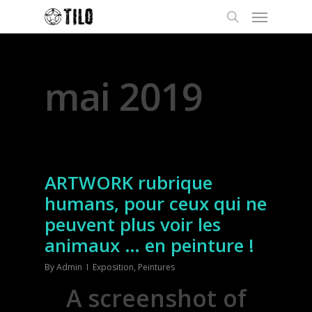
Monthly Archives
mai 2019
ARTWORK rubrique
humans, pour ceux qui ne
peuvent plus voir les
animaux … en peinture !
By
Admin
Exposition
,
Peintures
A screenshot of