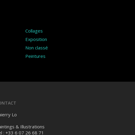
Catégories
Collages
Exposition
Non classé
Peintures
ONTACT
ierry Lo
intings & Illustrations
l : +33 6 07 26 68 71