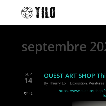
Monthly Archives
septembre 20
SEP
OUEST ART SHOP Thi
14
By
Thierry Lo
Exposition
,
Peintures
https://www.ouestartshop.f
42
l