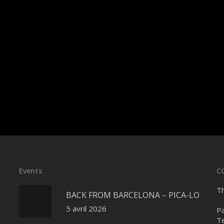
Events
C
Th
BACK FROM BARCELONA – PICA-LO
5 avril 2026
Pa
Te