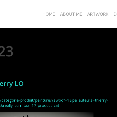
HOME
ABOUT ME
ARTWORK
D
23
erry LO
r/categorie-produit/peinture/?swoof=1&pa_auteurs=thierry-
o&really_curr_tax=17-product_cat