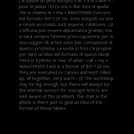
J’ai ajouté un petit autoportrait « à la fraise » …
pour le plaisir ! Ecco una o due foto di quella
che io chiamo la « mia » MADONNA! Ciascuno
nel formato 80×120 cm, sono eseguiti su tela
e tenuti arrotolati, tutti insieme, caldissimi :-))!
L’officina può essere abbastanza grande, ma
ci sarà sempre l’eterna preoccupazione per lo
stoccaggio! Gli artisti sono ben consapevoli di
questo problema. La sedia in foto c’è proprio
per dare un’idea del formato di questi tavoli.
Here is a photo or two of what I call « my »
MADONNES! Each in a format of 80×120 cm,
they are executed on canvas and kept rolled
up, all together, very warm :-))! The workshop
may be big enough, but there will always be
the eternal concern for storage! Artists are
well aware of this problem. The chair in the
photo is there just to give an idea of ​​the
format of these tables.