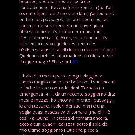
beautés, ses charmes et aussi ses
contradictions. Revenu (en urgence :-(( ), d’un
récent séjour de 2 mois et demi, j’ai toujours
en tête les paysages, les architectures, les
couleurs de ses mers et une envie quasi
obsessionnelle d’y retourner (mais bon …
c’est comme ca :-)). Alors, en attendant d’y
aller encore, voici quelques peintures
réalisées sous le soleil de mon dernier séjour !
Quelques petites informations en cliquant sur
chaque image ! Elles sont
ICI
L’Italia è in me Imparo ad ogni viaggio, a
capirlo meglio con le sue bellezze, i suoi incanti
e anche le sue contraddizioni. Tornato (in
emergenza :-(( ), da un recente soggiorno di 2
mesi e mezzo, ho ancora in mente i paesaggi,
le architetture, i colori dei suoi mari e una
voglia quasi ossessiva di tornarci (ma ehi. ..è
così :-)). Quindi, in attesa di tornarci ancora,
ecco alcuni quadri realizzati sotto il sole del
mio ultimo soggiorno ! Qualche piccola