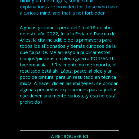
clicking on the images, some small
explanations are provided for those who have
a curious mind, and that is not forbidden !
Algunos gritarán… pero del 15 al 18 de abril
de este año 2022, fui a la Feria de Pascua de
Arles, la cita ineludible de la primavera para
todos los aficionados y demás curiosos de la
que fui parte. Me arriesgo a publicar estos
dibujos/pinturas en plena guerra POR/ANTI
tauromaquia…. ! Realmente no me importa, el
resultado está ahí. Lápiz, pastel al óleo y un
poco de pintura, para un resultado en técnica
mixta. Al hacer clic en las imágenes, se brindan
algunas pequeñas explicaciones para aquellos
que tienen una mente curiosa, ¡y eso no está
prohibido !
A RETROUVER
ICI