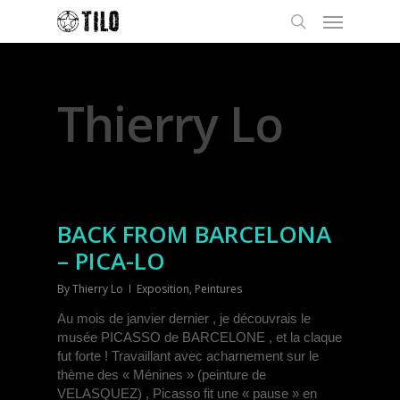
All Posts By
Thierry Lo
BACK FROM BARCELONA
– PICA-LO
By
Thierry Lo
Exposition
,
Peintures
Au mois de janvier dernier , je découvrais le
musée PICASSO de BARCELONE , et la claque
fut forte ! Travaillant avec acharnement sur le
thème des « Ménines » (peinture de
VELASQUEZ) , Picasso fit une « pause » en