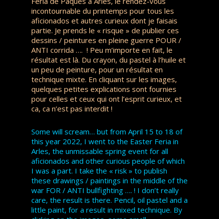
Féria de Pâques à Arles, le rendez-vous
incontournable du printemps pour tous les
aficionados et autres curieux dont je faisais
partie. Je prends le « risque » de publier ces
dessins / peintures en pleine guerre POUR /
ANTI corrida …. ! Peu m’importe en fait, le
résultat est là. Du crayon, du pastel à l’huile et
un peu de peinture, pour un résultat en
technique mixte. En cliquant sur les images,
quelques petites explications sont fournies
pour celles et ceux qui ont l’esprit curieux, et
ca, ca n’est pas interdit !
Some will scream… but from April 15 to 18 of
this year 2022, I went to the Easter Feria in
Arles, the unmissable spring event for all
aficionados and other curious people of which
I was a part. I take the « risk » to publish
these drawings / paintings in the middle of the
war FOR / ANTI bullfighting …. ! I don’t really
care, the result is there. Pencil, oil pastel and a
little paint, for a result in mixed technique. By