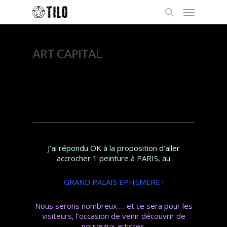
ART CAPITAL
By
Thierry Lo
5 février
2025
Exposition
,
Peintures
J’ai répondu OK à la proposition d’aller
accrocher 1 peinture à PARIS, au
GRAND PALAIS EPHEMERE
!
Nous serons nombreux … et ce sera pour les
visiteurs, l’occasion de venir découvrir de
nouveaux artistes.