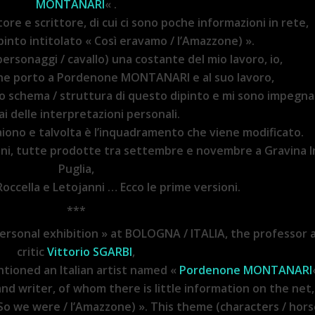
MONTANARI
« .
tore e scrittore, di cui ci sono poche informazioni in rete,
pinto intitolato « Così eravamo / l’Amazzone) ».
rsonaggi / cavallo) una costante del mio lavoro, io,
 che porto a Pordenone MONTANARI e al suo lavoro,
lo schema / struttura di questo dipinto e mi sono impegn
ai delle interpretazioni personali.
iono e talvolta è l’inquadramento che viene modificato.
ioni, tutte prodotte tra settembre e novembre a Gravina I
Puglia,
occella e Letojanni … Ecco le prime versioni
.
***
ersonal exhibition » at BOLOGNA / ITALIA, the professor 
critic
Vittorio SGARBI
,
ntioned an Italian artist named «
Pordenone MONTANARI
 and writer, of whom there is little information on the net,
So we were / l’Amazzone) ». This theme (characters / hors