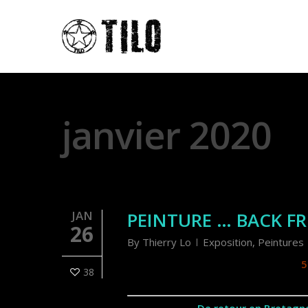
Monthly Archives
janvier 2020
JAN
PEINTURE … BACK FR
26
By
Thierry Lo
Exposition
,
Peintures
5
38