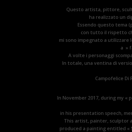
Questo artista, pittore, scul
ha realizzato un di
Essendo questo tema (pe
con tutto il rispetto
mi sono impegnato a utilizzare 
a » f
A volte i personaggi scompa
In totale, una ventina di vers
Campofelice Di R
In November 2017, during my « p
in his presentation speech, me
This artist, painter, sculptor
produced a painting entitled « 