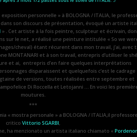
après 3 mois 1/2 passés sous le soleil de l’ITALIE
. 5
 exposition personnelle » à BOLOGNA / ITALIA, le profess
 dans son discours de présentation, évoqué un artiste ita
I
» . Cet artiste à la fois peintre, sculpteur et écrivain, do
 sur le net, a réalisé une peinture intitulée « So we wer
ages/cheval) étant récurent dans mon travail, j’ai, avec 
ne MONTANARI et à son travail, entrepris d’utiliser le sh
ure et ai, entrepris d’en faire quelques interprétations
ersonnages disparaissent et quelquefois c’est le cadrage 
ngtaine de versions, toutes réalisées entre septembre et
ampofelice Di Roccella et Letojanni … En voici les premièr
moutures.
***
ia « mostra personale » a BOLOGNA / ITALIA,il professor
critico
Vittorio SGARBI
,
ne, ha menzionato un artista italiano chiamato «
Pordeno