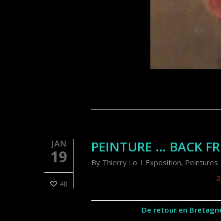
JAN
PEINTURE … BACK F
19
By
Thierry Lo
Exposition
,
Peintures
2
40
De retour en Bretagne 