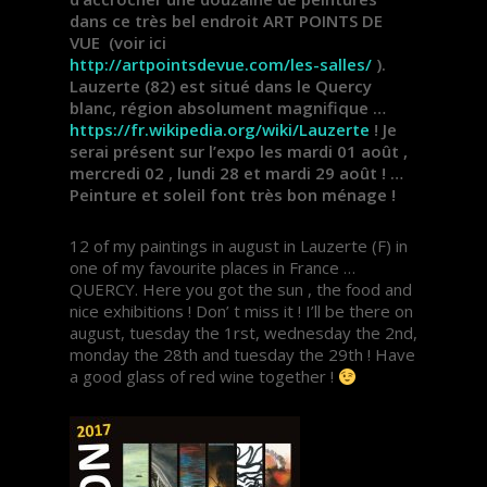
dans ce très bel endroit ART POINTS DE
VUE (voir ici
http://artpointsdevue.com/les-salles/
).
Lauzerte (82) est situé dans le Quercy
blanc, région absolument magnifique …
https://fr.wikipedia.org/wiki/Lauzerte
! Je
serai présent sur l’expo les mardi 01 août ,
mercredi 02 , lundi 28 et mardi 29 août ! …
Peinture et soleil font très bon ménage !
12 of my paintings in august in Lauzerte (F) in
one of my favourite places in France …
QUERCY. Here you got the sun , the food and
nice exhibitions ! Don’ t miss it ! I’ll be there on
august, tuesday the 1rst, wednesday the 2nd,
monday the 28th and tuesday the 29th ! Have
a good glass of red wine together !