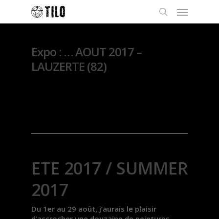
Expo : … AOUT 2017 –
LAUZERTE (82)
By
Thierry Lo
7 avril
2017
Exposition
ETE 2017 / SUMMER
2017
Du 1er au 29 août, j’aurais le plaisir
d’accrocher une douzaine de peintures