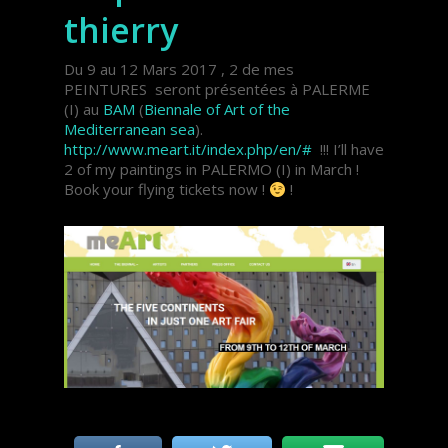
thierry
Du 9 au 12 Mars 2017 , 2 de mes
PEINTURES seront présentées à PALERME
(I) au
BAM
(
Biennale of Art of the
Mediterranean sea
).
http://www.meart.it/index.php/en/#
!!! I’ll have
2 of my paintings in PALERMO (I) in March !
Book your flying tickets now !
!