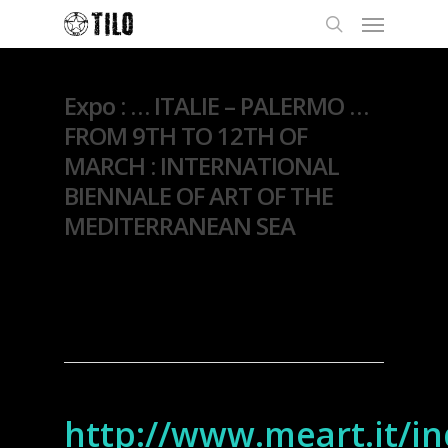
Expo : … ITALIE – PALERMO …
FROM 9TH TO 12TH OF
MARCH : INTERNATIONAL
BIENNALE OF ART OF THE
MEDITERRANEAN SEA
By
Thierry Lo
22 février
2017
Exposition
http://www.meart.it/in