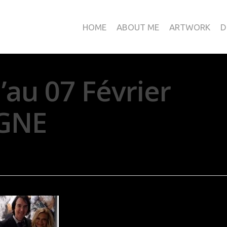
HOME
ABOUT ME
ARTWORK
D
’au 07 Février
OGNE
tion