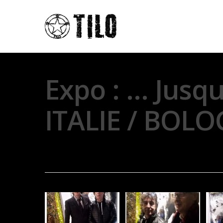
Expo : … Jusqu
ITALIE / BOL
By
Thierry Lo
31 janvier 2017
Exposi