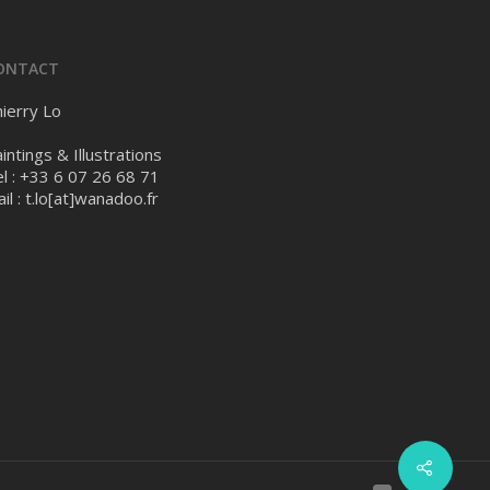
ONTACT
ierry Lo
intings & Illustrations
l : +33 6 07 26 68 71
il :
t.lo[at]wanadoo.fr