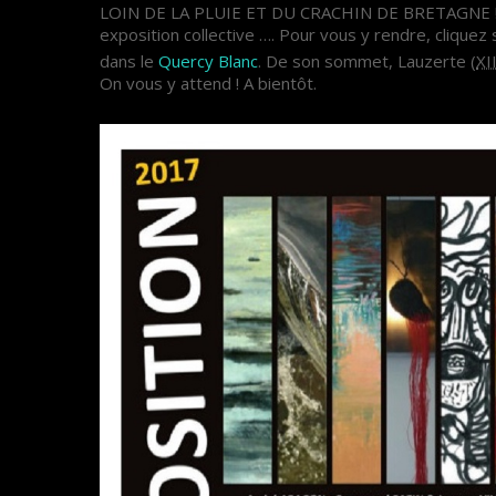
LOIN DE LA PLUIE ET DU CRACHIN DE BRETAGNE !!!!!!
exposition collective …. Pour vous y rendre, cliquez
dans le
Quercy Blanc
. De son sommet, Lauzerte (
XI
On vous y attend ! A bientôt.