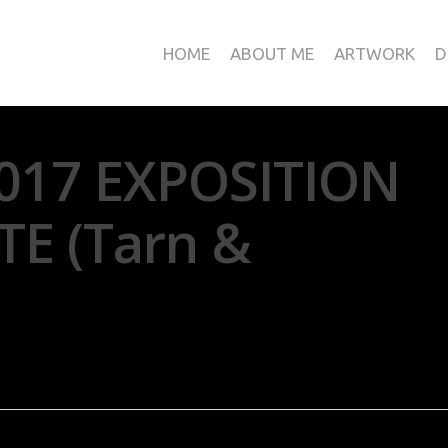
HOME
ABOUT ME
ARTWORK
D
017 EXPOSITION
E (Tarn &
ion