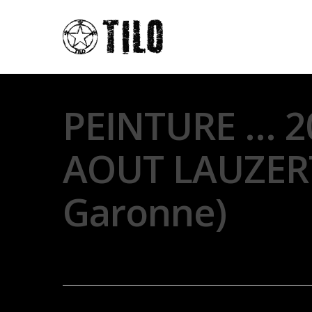
PEINTURE … 2
AOUT LAUZERT
Garonne)
By
Thierry Lo
26 juillet 2017
Exposit