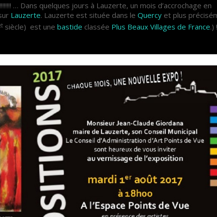
!! … Dans quelques jours à Lauzerte, un mois d’accrochage en
 sur
Lauzerte
. Lauzerte est située dans le
Quercy
et plus précisé
e
I
siècle) est une
bastide
classée
Plus Beaux Villages de France
.) 