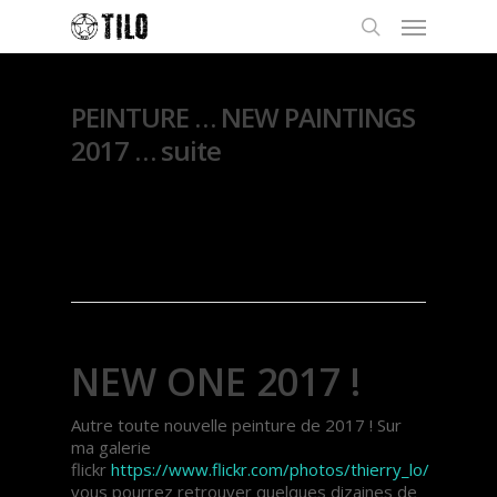
PEINTURE … NEW PAINTINGS
2017 … suite
By
Thierry Lo
23 mars
2017
Exposition
NEW ONE 2017 !
Autre toute nouvelle peinture de 2017 ! Sur
ma galerie
flickr
https://www.flickr.com/photos/thierry_lo/
vous pourrez retrouver quelques dizaines de