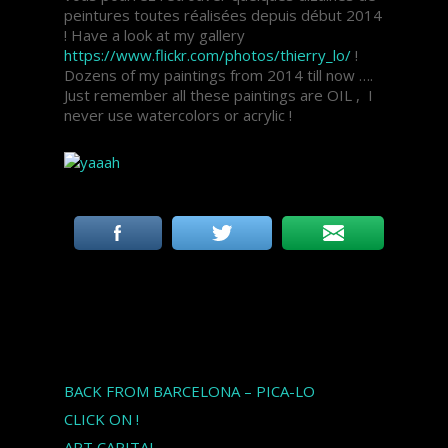
peintures toutes réalisées depuis début 2014
! Have a look at my gallery
https://www.flickr.com/photos/thierry_lo/
!
Dozens of my paintings from 2014 till now ….
Just remember all these paintings are OIL , I
never use watercolors or acrylic !
Articles récents
BACK FROM BARCELONA – PICA-LO
CLICK ON !
ART CAPITAL