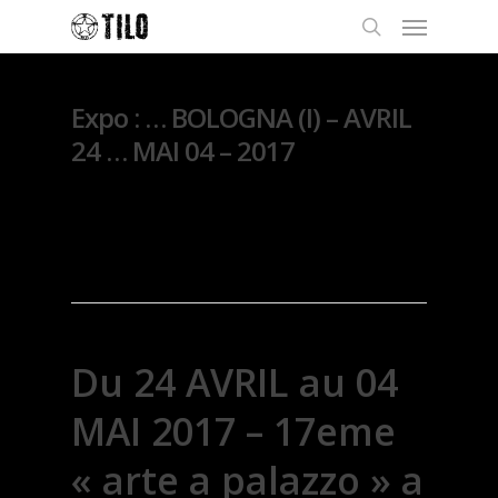
Expo : … BOLOGNA (I) – AVRIL
24 … MAI 04 – 2017
By
Thierry Lo
16 avril
2017
Exposition
Du 24 AVRIL au 04
MAI 2017 – 17eme
« arte a palazzo » a