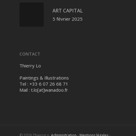
ART CAPITAL
5 février 2025
CONTACT
Thierry Lo
Paintings & Illustrations
Tel : +33 6 07 26 68 71
Mail :
t.lo[at]wanadoo.fr
© 2026 ThierryLo.
Administration
-
Mentions légales
-