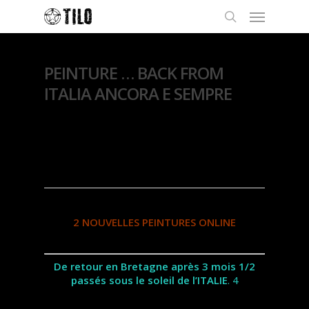
PEINTURE … BACK FROM
ITALIA ANCORA E SEMPRE
By
Thierry Lo
19 janvier
2020
Exposition
,
Peintures
2 NOUVELLES PEINTURES ONLINE
De retour en Bretagne après 3 mois 1/2
passés sous le soleil de l’ITALIE
. 4