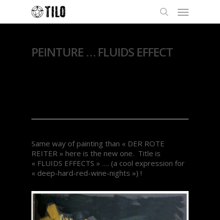
PEINTURE … FLUIDS EFFECT
By
Thierry Lo
28 octobre
2018
Exposition
,
Peintures
Same way of painting than « DER ROTE
REITER » here is the new one. Title is
« FLUIDS EFFECTS » …. (a cool expression for
« deep-hard-red-wine-nights ») !